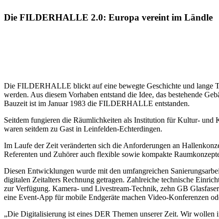
Die FILDERHALLE 2.0: Europa vereint im Ländle
Die FILDERHALLE blickt auf eine bewegte Geschichte und lange Tradi
werden. Aus diesem Vorhaben entstand die Idee, das bestehende Gebä
Bauzeit ist im Januar 1983 die FILDERHALLE entstanden.
Seitdem fungieren die Räumlichkeiten als Institution für Kultur- un
waren seitdem zu Gast in Leinfelden-Echterdingen.
Im Laufe der Zeit veränderten sich die Anforderungen an Hallenkon
Referenten und Zuhörer auch flexible sowie kompakte Raumkonzepte fü
Diesen Entwicklungen wurde mit den umfangreichen Sanierungsarbei
digitalen Zeitalters Rechnung getragen. Zahlreiche technische Ei
zur Verfügung. Kamera- und Livestream-Technik, zehn GB Glasfaser-
eine Event-App für mobile Endgeräte machen Video-Konferenzen ode
„Die Digitalisierung ist eines DER Themen unserer Zeit. Wir wollen i