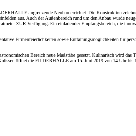
ILDERHALLE angrenzende Neubau errichtet. Die Konstruktion zeichnet s
 Leinfelden aus. Auch der Außenbereich rund um den Anbau wurde neuges
ratmeter ZUR Verfügung. Ein einladender Empfangsbereich, die innova
äsentative Firmenfeierlichkeiten sowie Entfaltungsmöglichkeiten für pe
astronomischen Bereich neue Maßstäbe gesetzt. Kulinarisch wird das
ie Kulissen öffnet die FILDERHALLE am 15. Juni 2019 von 14 Uhr bis 1