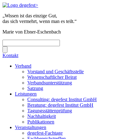
„Wissen ist das einzige Gut,
das sich vermehrt, wenn man es teilt.“
Marie von Ebner-Eschenbach
Kontakt
Verband
Vorstand und Geschäftsstelle
Wissenschaftlicher Beirat
Verbandsunterstützung
Satzung
Leistungen
Consulting: degefest Institut GmbH
Beratung: degefest Institut GmbH
Tagungsstättenprüfung
Nachhaltigkeit
Publikationen
Veranstaltungen
degefest-Fachtage
Fachbereichstreffen