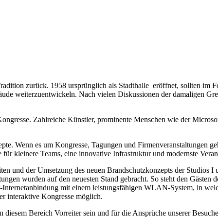
tion zurück. 1958 ursprünglich als Stadthalle eröffnet, sollten im F
ude weiterzuentwickeln. Nach vielen Diskussionen der damaligen Grem
d Kongresse. Zahlreiche Künstler, prominente Menschen wie der Microso
zepte. Wenn es um Kongresse, Tagungen und Firmenveranstaltungen geh
r kleinere Teams, eine innovative Infrastruktur und modernste Verans
ten und der Umsetzung des neuen Brandschutzkonzepts der Studios I u
nrichtungen wurden auf den neuesten Stand gebracht. So steht den G
Internetanbindung mit einem leistungsfähigen WLAN-System, in welch
r interaktive Kongresse möglich.
n diesem Bereich Vorreiter sein und für die Ansprüche unserer Besuche