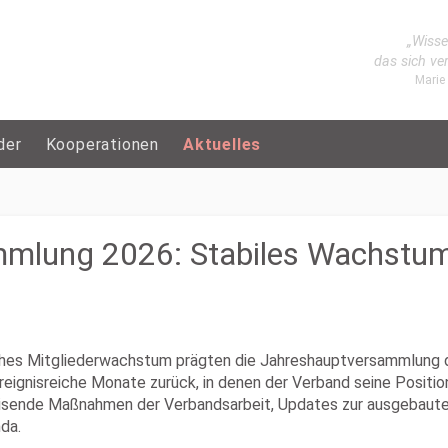
„Wisse
das sich ve
Marie
der
Kooperationen
Aktuelles
mlung 2026: Stabiles Wachstum
liches Mitgliederwachstum prägten die Jahreshauptversammlung
ereignisreiche Monate zurück, in denen der Verband seine Positi
isende Maßnahmen der Verbandsarbeit, Updates zur ausgebaute
da.