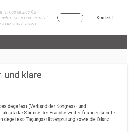
n ist das einzige Gut,
Kontakt
rmehrt, wenn man es teilt.“
 von Ebner-Eschenbach
 und klare
 des degefest (Verband der Kongress- und
on als starke Stimme der Branche weiter festigen konnte.
n degefest-Tagungsstättenprüfung sowie die Bilanz