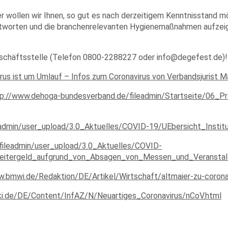
 wollen wir Ihnen, so gut es nach derzeitigem Kenntnisstand mög
antworten und die branchenrelevanten Hygienemaßnahmen aufzeig
Geschäftsstelle (Telefon 0800-2288227 oder info@degefest.de)!
irus ist um Umlauf – Infos zum Coronavirus von Verbandsjurist M
tp://www.dehoga-bundesverband.de/fileadmin/Startseite/06_
admin/user_upload/3.0_Aktuelles/COVID-19/UEbersicht_Instit
fileadmin/user_upload/3.0_Aktuelles/COVID-
rbeitergeld_aufgrund_von_Absagen_von_Messen_und_Veransta
w.bmwi.de/Redaktion/DE/Artikel/Wirtschaft/altmaier-zu-corona
ki.de/DE/Content/InfAZ/N/Neuartiges_Coronavirus/nCoV.html