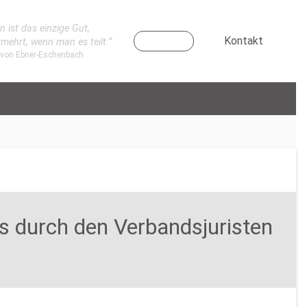
n ist das einzige Gut,
Kontakt
rmehrt, wenn man es teilt.“
 von Ebner-Eschenbach
s durch den Verbandsjuristen