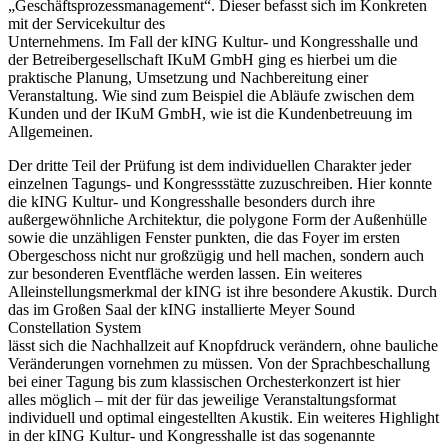
„Geschäftsprozessmanagement“. Dieser befasst sich im Konkreten
mit der Servicekultur des
Unternehmens. Im Fall der kING Kultur- und Kongresshalle und
der Betreibergesellschaft IKuM GmbH ging es hierbei um die
praktische Planung, Umsetzung und Nachbereitung einer
Veranstaltung. Wie sind zum Beispiel die Abläufe zwischen dem
Kunden und der IKuM GmbH, wie ist die Kundenbetreuung im
Allgemeinen.
Der dritte Teil der Prüfung ist dem individuellen Charakter jeder
einzelnen Tagungs- und Kongressstätte zuzuschreiben. Hier konnte
die kING Kultur- und Kongresshalle besonders durch ihre
außergewöhnliche Architektur, die polygone Form der Außenhülle
sowie die unzähligen Fenster punkten, die das Foyer im ersten
Obergeschoss nicht nur großzügig und hell machen, sondern auch
zur besonderen Eventfläche werden lassen. Ein weiteres
Alleinstellungsmerkmal der kING ist ihre besondere Akustik. Durch
das im Großen Saal der kING installierte Meyer Sound
Constellation System
lässt sich die Nachhallzeit auf Knopfdruck verändern, ohne bauliche
Veränderungen vornehmen zu müssen. Von der Sprachbeschallung
bei einer Tagung bis zum klassischen Orchesterkonzert ist hier
alles möglich – mit der für das jeweilige Veranstaltungsformat
individuell und optimal eingestellten Akustik. Ein weiteres Highlight
in der kING Kultur- und Kongresshalle ist das sogenannte