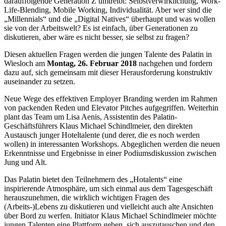
darauffolgende Generation Z umtreibt: Selbstverwirklichung, Work-
Life-Blending, Mobile Working, Individualität. Aber wer sind die
„Millennials“ und die „Digital Natives“ überhaupt und was wollen
sie von der Arbeitswelt? Es ist einfach, über Generationen zu
diskutieren, aber wäre es nicht besser, sie selbst zu fragen?
Diesen aktuellen Fragen werden die jungen Talente des Palatin in
Wiesloch am
Montag, 26. Februar 2018
nachgehen und fordern
dazu auf, sich gemeinsam mit dieser Herausforderung konstruktiv
auseinander zu setzen.
Neue Wege des effektiven Employer Branding werden im Rahmen
von packenden Reden und Elevator Pitches aufgegriffen. Weiterhin
plant das Team um Lisa Aenis, Assistentin des Palatin-
Geschäftsführers Klaus Michael Schindlmeier, den direkten
Austausch junger Hoteltalente (und derer, die es noch werden
wollen) in interessanten Workshops. Abgeglichen werden die neuen
Erkenntnisse und Ergebnisse in einer Podiumsdiskussion zwischen
Jung und Alt.
Das Palatin bietet den Teilnehmern des „Hotalents“ eine
inspirierende Atmosphäre, um sich einmal aus dem Tagesgeschäft
herauszunehmen, die wirklich wichtigen Fragen des
(Arbeits-)Lebens zu diskutieren und vielleicht auch alte Ansichten
über Bord zu werfen. Initiator Klaus Michael Schindlmeier möchte
jungen Talenten eine Plattform geben, sich auszutauschen und den