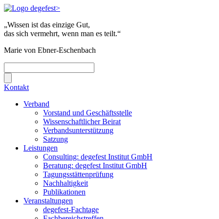
„Wissen ist das einzige Gut,
das sich vermehrt, wenn man es teilt.“
Marie von Ebner-Eschenbach
Kontakt
Verband
Vorstand und Geschäftsstelle
Wissenschaftlicher Beirat
Verbandsunterstützung
Satzung
Leistungen
Consulting: degefest Institut GmbH
Beratung: degefest Institut GmbH
Tagungsstättenprüfung
Nachhaltigkeit
Publikationen
Veranstaltungen
degefest-Fachtage
Fachbereichstreffen