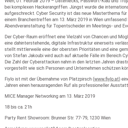
Wien, 01. Februar 2019 – Datenlecks, Passwort-Klau und Troja
bei komplexen Hackerangriffen. Jüngst wurde die internation
aufgeschreckt. Cyber Security ist das neue Masterthema für 
einem Branchentreffen am 13. März 2019 in Wien umfassend h
Abendveranstaltung für Topentscheider im Meetings- und E
Der Cyber-Raum eröffnet eine Vielzahl von Chancen und Mögli
eine dahinterstehende, digitale Infrastruktur einerseits verlä
stellt mittlerweile eine der obersten Prioritäten und eine g
von Stefan Jakoubi wird auch auf aktuelle Fälle im Bereich 
Die Zahl der Cyberattacken nahm in den letzten Jahren drasti
vorgestellt wie sich Personen und Unternehmen schützen kö
Fiylo ist mit der Übernahme von Platzpirsch (
www.fiylo.at
) ei
Jahren einen herausragenden Ruf als professioneller Ausstat
MICE Manager Networking am 13. März 2019
18 bis ca. 21h
Party Rent Showroom: Brunner Str. 77-79, 1230 Wien