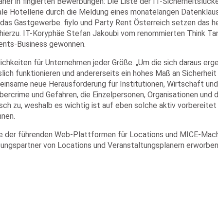
ner in fingierten Bewerbungen: Die Liste der IT-Sicherheitslücke
ale Hotellerie durch die Meldung eines monatelangen Datenklaus
das Gastgewerbe. fiylo und Party Rent Österreich setzen das h
ierzu. IT-Koryphäe Stefan Jakoubi vom renommierten Think Tan
vents-Business gewonnen.
chkeiten für Unternehmen jeder Größe. „Um die sich daraus erge
sslich funktionieren und andererseits ein hohes Maß an Sicherhei
emeinsame neue Herausforderung für Institutionen, Wirtschaft un
Cybercrime und Gefahren, die Einzelpersonen, Organisationen und
sch zu, weshalb es wichtig ist auf eben solche aktiv vorbereite
nnen.
ne der führenden Web-Plattformen für Locations und MICE-Mache
tungspartner von Locations und Veranstaltungsplanern erworben 