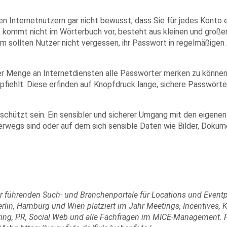
len Internetnutzern gar nicht bewusst, dass Sie für jedes Konto
 kommt nicht im Wörterbuch vor, besteht aus kleinen und groß
m sollten Nutzer nicht vergessen, ihr Passwort in regelmäßigen 
i der Menge an Internetdiensten alle Passwörter merken zu könne
pfiehlt. Diese erfinden auf Knopfdruck lange, sichere Passwörte
schützt sein. Ein sensibler und sicherer Umgang mit den eigene
terwegs sind oder auf dem sich sensible Daten wie Bilder, Doku
 der führenden Such- und Branchenportale für Locations und Even
rlin, Hamburg und Wien platziert im Jahr Meetings, Incentives,
eting, PR, Social Web und alle Fachfragen im MICE-Management. F