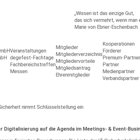
„Wissen ist das einzige Gut,
das sich vermehrt, wenn man es
Marie von Ebner-Eschenbach
Kooperationen
Mitglieder
 GmbH
Veranstaltungen
Förderer
Mitgliederverzeichnis
mbH
degefest-Fachtage
Premium-Partne
Mitgliedervorteile
Fachbereichstreffen
Partner
Mitgliedsantrag
Messen
Medienpartner
Ehrenmitglieder
Verbandspartner
cherheit nimmt Schlüsselstellung ein
er Digitalisierung auf die Agenda im Meetings- & Event-Busi