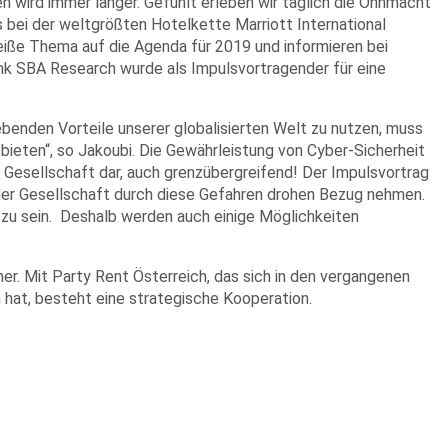
n wird immer länger. Gefühlt erleben wir täglich die Ohnmacht
 bei der weltgrößten Hotelkette Marriott International
eiße Thema auf die Agenda für 2019 und informieren bei
k SBA Research wurde als Impulsvortragender für eine
benden Vorteile unserer globalisierten Welt zu nutzen, muss
t bieten“, so Jakoubi. Die Gewährleistung von Cyber-Sicherheit
d Gesellschaft dar, auch grenzübergreifend! Der Impulsvortrag
 der Gesellschaft durch diese Gefahren drohen Bezug nehmen.
t zu sein. Deshalb werden auch einige Möglichkeiten
r. Mit Party Rent Österreich, das sich in den vergangenen
hat, besteht eine strategische Kooperation.