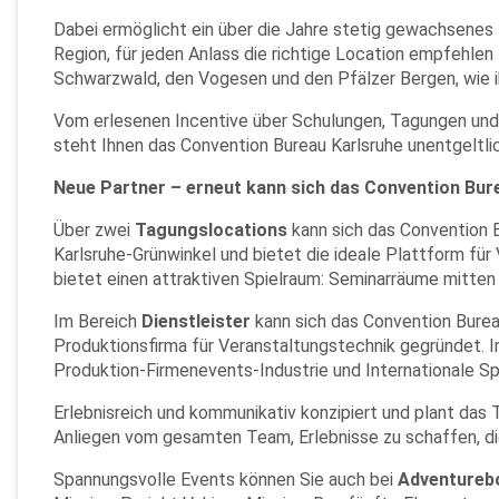
Dabei ermöglicht ein über die Jahre stetig gewachsene
Region, für jeden Anlass die richtige Location empfehle
Schwarzwald, den Vogesen und den Pfälzer Bergen, wie 
Vom erlesenen Incentive über Schulungen, Tagungen und P
steht Ihnen das Convention Bureau Karlsruhe unentgeltlic
Neue Partner – erneut kann sich das Convention Bur
Über zwei
Tagungslocations
kann sich das Convention 
Karlsruhe-Grünwinkel und bietet die ideale Plattform f
bietet einen attraktiven Spielraum: Seminarräume mitten 
Im Bereich
Dienstleister
kann sich das Convention Burea
Produktionsfirma für Veranstaltungstechnik gegründet. 
Produktion-Firmenevents-Industrie und Internationale Sp
Erlebnisreich und kommunikativ konzipiert und plant das
Anliegen vom gesamten Team, Erlebnisse zu schaffen, die 
Spannungsvolle Events können Sie auch bei
Adventurebo