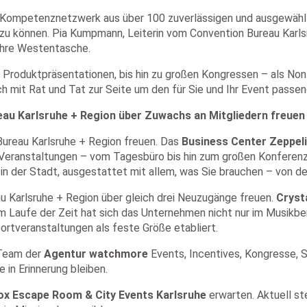
s Kompetenznetzwerk aus über 100 zuverlässigen und ausgewähl
n zu können. Pia Kumpmann, Leiterin vom Convention Bureau Karl
ihre Westentasche.
roduktpräsentationen, bis hin zu großen Kongressen – als Non P
h mit Rat und Tat zur Seite um den für Sie und Ihr Event passen
eau Karlsruhe + Region über Zuwachs an Mitgliedern freuen
Bureau Karlsruhe + Region freuen. Das
Business Center Zeppel
ür Veranstaltungen – vom Tagesbüro bis hin zum großen Konfere
in der Stadt, ausgestattet mit allem, was Sie brauchen – von de
u Karlsruhe + Region über gleich drei Neuzugänge freuen.
Cryst
Im Laufe der Zeit hat sich das Unternehmen nicht nur im Musik
ortveranstaltungen als feste Größe etabliert.
 Team der
Agentur watchmore
Events, Incentives, Kongresse, 
in Erinnerung bleiben.
x Escape Room & City Events Karlsruhe
erwarten. Aktuell st