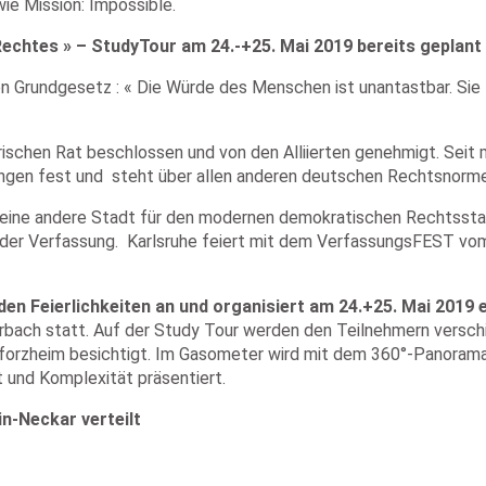
ie Mission: Impossible.
Rechtes » – StudyTour am 24.-+25. Mai 2019 bereits geplant
n Grundgesetz : « Die Würde des Menschen ist unantastbar. Sie z
chen Rat beschlossen und von den Alliierten genehmigt. Seit m
ngen fest und steht über allen anderen deutschen Rechtsnorme
 keine andere Stadt für den modernen demokratischen Rechtssta
 der Verfassung. Karlsruhe feiert mit dem VerfassungsFEST vo
den Feierlichkeiten an und organisiert am 24.+25. Mai 2019
urbach statt. Auf der Study Tour werden den Teilnehmern versch
rzheim besichtigt. Im Gasometer wird mit dem 360°-Panorama de
t und Komplexität präsentiert.
n-Neckar verteilt