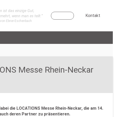
n ist das einzige Gut,
Kontakt
rmehrt, wenn man es teilt.“
 von Ebner-Eschenbach
ATIONS Messe Rhein-Neckar
dabei die LOCATIONS Messe Rhein-Neckar, die am 14.
auch deren Partner zu präsentieren.