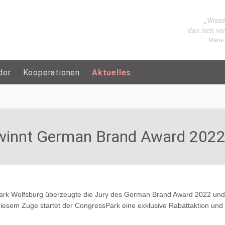
„Wisse
das sich ve
Marie
der
Kooperationen
Aktuelles
winnt German Brand Award 202
Park Wolfsburg überzeugte die Jury des German Brand Award 2022 und d
n diesem Zuge startet der CongressPark eine exklusive Rabattaktion u