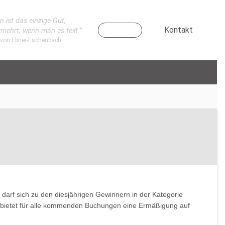
n ist das einzige Gut,
Kontakt
rmehrt, wenn man es teilt.“
 von Ebner-Eschenbach
2
arf sich zu den diesjährigen Gewinnern in der Kategorie
nd bietet für alle kommenden Buchungen eine Ermäßigung auf