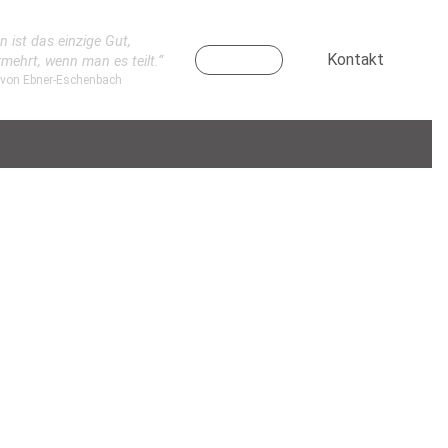
n ist das einzige Gut,
Kontakt
rmehrt, wenn man es teilt.“
 von Ebner-Eschenbach