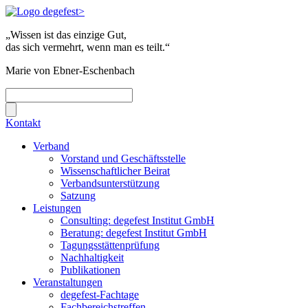
„Wissen ist das einzige Gut,
das sich vermehrt, wenn man es teilt.“
Marie von Ebner-Eschenbach
Kontakt
Verband
Vorstand und Geschäftsstelle
Wissenschaftlicher Beirat
Verbandsunterstützung
Satzung
Leistungen
Consulting: degefest Institut GmbH
Beratung: degefest Institut GmbH
Tagungsstättenprüfung
Nachhaltigkeit
Publikationen
Veranstaltungen
degefest-Fachtage
Fachbereichstreffen