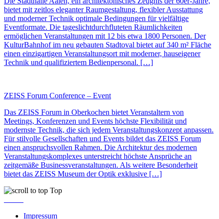
Die Stadthalle Aalen, ein architektonisches Zeugnis der 60er-Jahre,
bietet mit zeitlos eleganter Raumgestaltung, flexibler Ausstattung
und moderner Technik optimale Bedingungen für vielfältige
Eventformate. Die tageslichtdurchfluteten Räumlichkeiten
ermöglichen Veranstaltungen mit 12 bis etwa 1800 Personen. Der
KulturBahnhof im neu gebauten Stadtoval bietet auf 340 m² Fläche
einen einzigartigen Veranstaltungsort mit moderner, hauseigener
Technik und qualifiziertem Bedienpersonal. […]
ZEISS Forum Conference – Event
Das ZEISS Forum in Oberkochen bietet Veranstaltern von
Meetings, Konferenzen und Events höchste Flexibilität und
modernste Technik, die sich jedem Veranstaltungskonzept anpassen.
Für stilvolle Gesellschaften und Events bildet das ZEISS Forum
einen anspruchsvollen Rahmen. Die Architektur des modernen
Veranstaltungskomplexes unterstreicht höchste Ansprüche an
zeitgemäße Businessveranstaltungen. Als weitere Besonderheit
bietet das ZEISS Museum der Optik exklusive […]
Top
Impressum