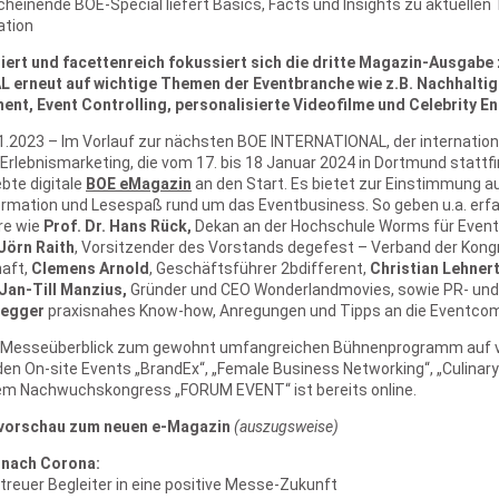
scheinende BOE-Special liefert Basics, Facts und Insights zu aktuellen
ation
iert und facettenreich fokussiert sich die dritte Magazin-Ausgabe
erneut auf wichtige Themen der Eventbranche wie z.B. Nachhaltigk
t, Event Controlling, personalisierte Videofilme und Celebrity E
1.2023 – Im Vorlauf zur nächsten BOE INTERNATIONAL, der internation
rlebnismarketing, die vom 17. bis 18 Januar 2024 in Dortmund stattfi
ebte digitale
BOE eMagazin
an den Start. Es bietet zur Einstimmung a
ormation und Lesespaß rund um das Eventbusiness. So geben u.a. erf
re wie
Prof. Dr. Hans Rück
,
Dekan an der Hochschule Worms für Eve
Jörn Raith
, Vorsitzender des Vorstands degefest – Verband der Kong
aft,
Clemens Arnold
, Geschäftsführer 2bdifferent,
Christian Lehner
Jan-Till Manzius,
Gründer und CEO Wonderlandmovies, sowie PR- und 
Segger
praxisnahes Know-how, Anregungen und Tipps an die Eventcom
r Messeüberblick zum gewohnt umfangreichen Bühnenprogramm auf 
en On-site Events „BrandEx“, „Female Business Networking“, „Culinary
em Nachwuchskongress „FORUM EVENT“ ist bereits online.
vorschau zum neuen e-Magazin
(auszugsweise)
 nach Corona:
treuer Begleiter in eine positive Messe-Zukunft