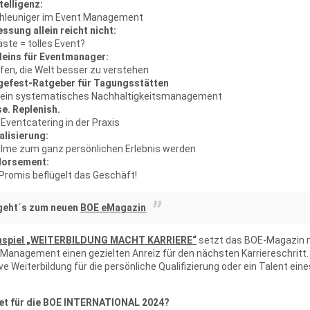
telligenz:
hleuniger im Event Management
sung allein reicht nicht:
ste = tolles Event?
eins für Eventmanager:
fen, die Welt besser zu verstehen
gefest-Ratgeber für Tagungsstätten
r ein systematisches Nachhaltigkeits­­management
e. Replenish.
Eventcatering in der Praxis
alisierung:
lme zum ganz persönlichen Erlebnis werden
dorsement:
Promis beflügelt das Geschäft!
 geht´s zum neuen
BOE eMagazin
nspiel „WEITERBILDUNG MACHT KARRIERE“
setzt das BOE-Magazin m
Management einen gezielten Anreiz für den nächsten Karriereschritt
ive Weiterbildung für die persönliche Qualifizierung oder ein Talent eine
et für die BOE INTERNATIONAL 2024?