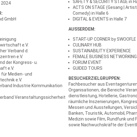
SAFETY & SECURITY STAGE in Ha
r 2024
ACTS ON STAGE (Gesang | Artistik
R:
Comedy) in Halle 6
nd GmbH
DIGITAL & EVENTS in Halle 7
AUSSERDEM:
einigung
START-UP CORNER by SWOOFLE
irtschaft e.V.
CULINARY HUB
her Verband d.
SUSTAINABILITY EXPERIENCE
zentren e.V.
FEMALE BUSINESS NETWORKING
nd der Kongress- u.
FORUM EVENT
ft e.V.
GUIDED TOURS
 für Medien- und
BESUCHERZIELGRUPPEN:
echnik e.V.
Fachbesucher aus Eventagenturen
erband Industrie Kommunikation
Organisationen, die Bereiche Vera
dienstleistung, Hotellerie, Gastro
erband Veranstaltungssicherheit
räumliche Inszenierungen, Kongre
Messen und Ausstellungen, Versic
Banken, Touristik, Automobil, Pha
Medizin sowie Film, Rundfunk und
sowie Nachwuchskräfte der Event