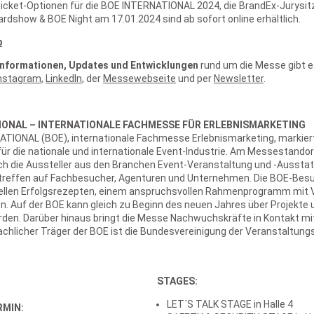
icket-Optionen für die BOE INTERNATIONAL 2024, die BrandEx-Jurysi
rdshow & BOE Night am 17.01.2024 sind ab sofort online erhältlich.
p
 Informationen, Updates und Entwicklungen
rund um die Messe gibt e
nstagram
,
LinkedIn
, der
Messewebseite
und per
Newsletter
.
IONAL – INTERNATIONALE FACHMESSE FÜR ERLEBNISMARKETING
ATIONAL (BOE), internationale Fachmesse Erlebnismarketing, markier
ür die nationale und internationale Event-Industrie. Am Messestand
ich die Aussteller aus den Branchen Event-Veranstaltung und -Aussta
reffen auf Fachbesucher, Agenturen und Unternehmen. Die BOE-Besuc
ellen Erfolgsrezepten, einem anspruchsvollen Rahmenprogramm mit 
. Auf der BOE kann gleich zu Beginn des neuen Jahres über Projekte
den. Darüber hinaus bringt die Messe Nachwuchskräfte in Kontakt mi
achlicher Träger der BOE ist die Bundesvereinigung der Veranstaltung
STAGES:
LET´S TALK STAGE in Halle 4
RMIN: