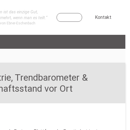
n ist das einzige Gut,
Kontakt
rmehrt, wenn man es teilt.“
 von Ebner-Eschenbach
ie, Trendbarometer &
aftsstand vor Ort