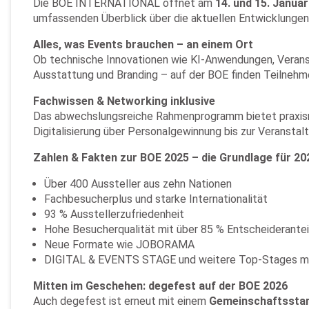
Die BOE INTERNATIONAL öffnet am
14. und 15. Janua
umfassenden Überblick über die aktuellen Entwicklungen
Alles, was Events brauchen – an einem Ort
Ob technische Innovationen wie KI-Anwendungen, Veranst
Ausstattung und Branding – auf der BOE finden Teilnehme
Fachwissen & Networking inklusive
Das abwechslungsreiche Rahmenprogramm bietet praxisna
Digitalisierung über Personalgewinnung bis zur Veranstalt
Zahlen & Fakten zur BOE 2025 – die Grundlage für 20
Über 400 Aussteller aus zehn Nationen
Fachbesucherplus und starke Internationalität
93 % Ausstellerzufriedenheit
Hohe Besucherqualität mit über 85 % Entscheiderantei
Neue Formate wie JOBORAMA
DIGITAL & EVENTS STAGE und weitere Top-Stages mi
Mitten im Geschehen: degefest auf der BOE 2026
Auch degefest ist erneut mit einem
Gemeinschaftssta