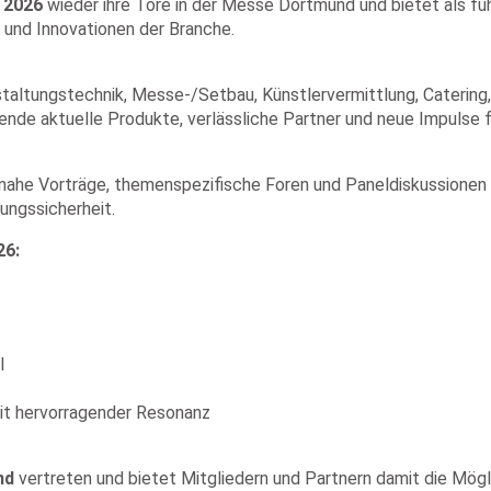
r 2026
wieder ihre Tore in der Messe Dortmund und bietet als fü
 und Innovationen der Branche.
altungstechnik, Messe-/Setbau, Künstlervermittlung, Catering,
nde aktuelle Produkte, verlässliche Partner und neue Impulse f
he Vorträge, themenspezifische Foren und Paneldiskussionen 
ungssicherheit.
26:
l
t hervorragender Resonanz
nd
vertreten und bietet Mitgliedern und Partnern damit die Mögli