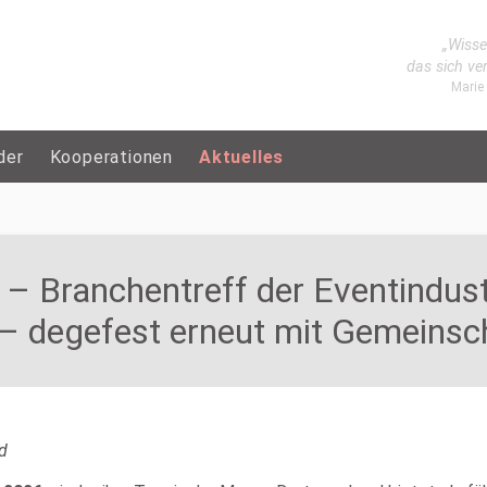
„Wisse
das sich ve
Marie
der
Kooperationen
Aktuelles
ranchentreff der Eventindustr
– degefest erneut mit Gemeinsch
d