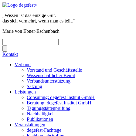
„Wissen ist das einzige Gut,
das sich vermehrt, wenn man es teilt.“
Marie von Ebner-Eschenbach
Kontakt
Verband
Vorstand und Geschäftsstelle
Wissenschaftlicher Beirat
Verbandsunterstützung
Satzung
Leistungen
Consulting: degefest Institut GmbH
Beratung: degefest Institut GmbH
Tagungsstättenprüfung
Nachhaltigkeit
Publikationen
Veranstaltungen
degefest-Fachtage
Fachbereichstreffen