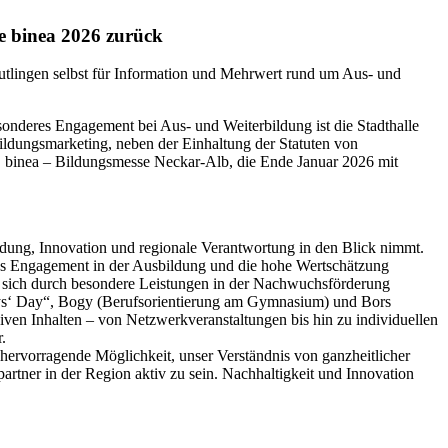
e binea 2026 zurück
utlingen selbst für Information und Mehrwert rund um Aus- und
sonderes Engagement bei Aus- und Weiterbildung ist die Stadthalle
ldungsmarketing, neben der Einhaltung der Statuten von
20. binea – Bildungsmesse Neckar-Alb, die Ende Januar 2026 mit
dung, Innovation und regionale Verantwortung in den Blick nimmt.
ßes Engagement in der Ausbildung und die hohe Wertschätzung
 sich durch besondere Leistungen in der Nachwuchsförderung
oys‘ Day“, Bogy (Berufsorientierung am Gymnasium) und Bors
ven Inhalten – von Netzwerkveranstaltungen bis hin zu individuellen
.
 hervorragende Möglichkeit, unser Verständnis von ganzheitlicher
artner in der Region aktiv zu sein. Nachhaltigkeit und Innovation