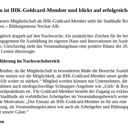
n ist IHK-Goldcard-Member und blickt auf erfolgreich
enen Mitgliedschaft als IHK-Goldcard-Member steht die Stadthalle Re
nea
–
Bildungsmesse Neckar-Alb.
gleich doppelt auf den Nachwuchs: Als zusätzliches Zeichen für ihr be
Engagement für Ausbildung im eigenen Haus und Innovationen im Ausbi
. Gleichzeitig zieht das Veranstaltungshaus eine positive Bilanz der 
s Lernen überzeugte.
sführung im Nachwuchsbereich
Member, da die Mitgliedschaft in besonderem Maße die Bereiche Ausbil
„Gerne nutzen wir die Möglichkeit, als IHK-Goldcard-Member unser gro
Alb weiter zu stärken.“ Mitglied werden können nur Unternehmen, die
ilnahmen auch niedrigschwellige Schnupper-Angebote wie „Girls‘ & B
zeitpraktikum etc. Für Goldcard-Member besteht der Zugang zu exklusi
adthalle als vorbildlicher Arbeitgeber im Veranstaltungsbereich weiter
 die Motivation: „Der Einsatz als IHK-Goldcard-Member ist für uns eine
ng, als Veranstaltungslocation wie auch als Arbeitgeber und Bildungsp
r unsere Gäste.“
cen