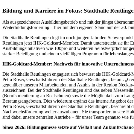
Bildung und Karriere im Fokus: Stadthalle Reutlinge
Als ausgezeichneter Ausbildungsbetrieb und mit der jüngst übernomm
Weiterbildungsförderung – hier mit dem eigenen Stand auf der 20. bi
Die Stadthalle Reutlingen legt im noch jungen Jahr den Schwerpunkt 
Reutlingen jetzt IHK-Goldcard-Member. Damit unterstreicht sie ihr 
Ausbildungsinitiativen wie 100pro und weiteren Selbstverpflichtungen
starker Beteiligung und einem vielfältigen Programm für lebenslange
IHK-Goldcard-Member: Nachweis für innovative Unternehmen
Die Stadthalle Reutlingen engagiert sich bewusst als IHK-Goldcard-
Petra Roser, Geschäftsführerin der Stadthalle Reutlingen, betont: 
gegenüber unseren Mitarbeitenden und Azubis in der Region Neckar-
auszeichnen. Bei der Stadthalle Reutlingen sind das neben Messete
(Berufsorientierung an Realschulen) sowie die Möglichkeit zum Lang
Beratungsangeboten. Dies wiederum ergänzt das interne Angebot der St
Petra Roser, Geschäftsführerin der Stadthalle Reutlingen, beschreibt
Nachwuchsförderung weiter auszubauen. Sie transportiert unsere Haltu
sind dabei unsere zentralen Antriebe – für unser Team genauso wie fü
binea 2026: Bildungsmesse setzte auf Vielfalt und Zukunftschan