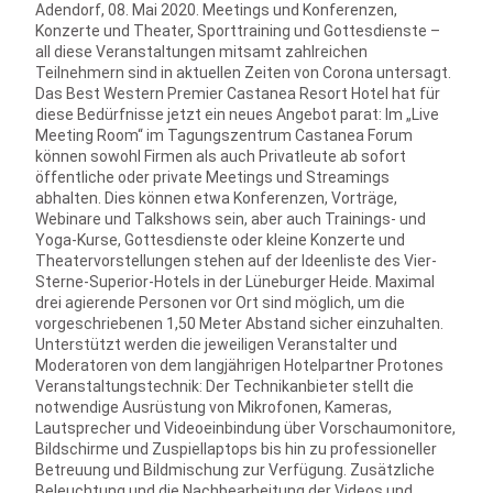
Adendorf, 08. Mai 2020. Meetings und Konferenzen,
Konzerte und Theater, Sporttraining und Gottesdienste –
all diese Veranstaltungen mitsamt zahlreichen
Teilnehmern sind in aktuellen Zeiten von Corona untersagt.
Das Best Western Premier Castanea Resort Hotel hat für
diese Bedürfnisse jetzt ein neues Angebot parat: Im „Live
Meeting Room“ im Tagungszentrum Castanea Forum
können sowohl Firmen als auch Privatleute ab sofort
öffentliche oder private Meetings und Streamings
abhalten. Dies können etwa Konferenzen, Vorträge,
Webinare und Talkshows sein, aber auch Trainings- und
Yoga-Kurse, Gottesdienste oder kleine Konzerte und
Theatervorstellungen stehen auf der Ideenliste des Vier-
Sterne-Superior-Hotels in der Lüneburger Heide. Maximal
drei agierende Personen vor Ort sind möglich, um die
vorgeschriebenen 1,50 Meter Abstand sicher einzuhalten.
Unterstützt werden die jeweiligen Veranstalter und
Moderatoren von dem langjährigen Hotelpartner Protones
Veranstaltungstechnik: Der Technikanbieter stellt die
notwendige Ausrüstung von Mikrofonen, Kameras,
Lautsprecher und Videoeinbindung über Vorschaumonitore,
Bildschirme und Zuspiellaptops bis hin zu professioneller
Betreuung und Bildmischung zur Verfügung. Zusätzliche
Beleuchtung und die Nachbearbeitung der Videos und