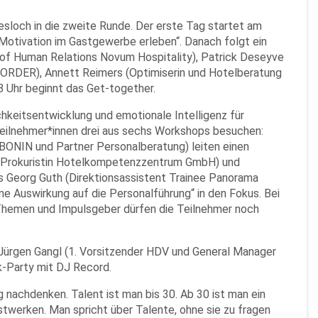
esloch in die zweite Runde. Der erste Tag startet am
 Motivation im Gastgewerbe erleben“. Danach folgt ein
 of Human Relations Novum Hospitality), Patrick Deseyve
RDER), Annett Reimers (Optimiserin und Hotelberatung
8 Uhr beginnt das Get-together.
keitsentwicklung und emotionale Intelligenz für
Teilnehmer*innen drei aus sechs Workshops besuchen:
BONIN und Partner Personalberatung) leiten einen
ng (Prokuristin Hotelkompetenzzentrum GmbH) und
 Georg Guth (Direktionsassistent Trainee Panorama
 Auswirkung auf die Personalführung“ in den Fokus. Bei
e Themen und Impulsgeber dürfen die Teilnehmer noch
 Jürgen Gangl (1. Vorsitzender HDV und General Manager
rk-Party mit DJ Record.
 nachdenken. Talent ist man bis 30. Ab 30 ist man ein
werken. Man spricht über Talente, ohne sie zu fragen