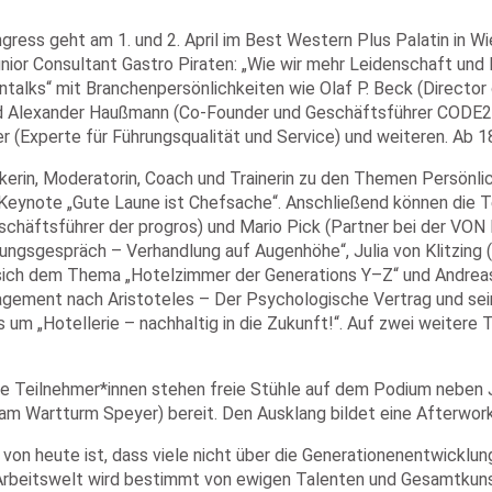
ress geht am 1. und 2. April im Best Western Plus Palatin in Wi
nior Consultant Gastro Piraten: „Wie wir mehr Leidenschaft und
lks“ mit Branchenpersönlichkeiten wie Olaf P. Beck (Director
 Alexander Haußmann (Co-Founder und Geschäftsführer CODE2O
r (Experte für Führungsqualität und Service) und weiteren. Ab 1
in, Moderatorin, Coach und Trainerin zu den Themen Persönlich
r Keynote „Gute Laune ist Chefsache“. Anschließend können die 
häftsführer der progros) und Mario Pick (Partner bei der VON 
erbungsgespräch – Verhandlung auf Augenhöhe“, Julia von Klitzi
 sich dem Thema „Hotelzimmer der Generations Y–Z“ und Andreas
gement nach Aristoteles – Der Psychologische Vertrag und seine
s um „Hotellerie – nachhaltig in die Zukunft!“. Auf zwei weiter
die Teilnehmer*innen stehen freie Stühle auf dem Podium neben
l am Wartturm Speyer) bereit. Den Ausklang bildet eine Afterwo
on heute ist, dass viele nicht über die Generationenentwicklung
Arbeitswelt wird bestimmt von ewigen Talenten und Gesamtkunst