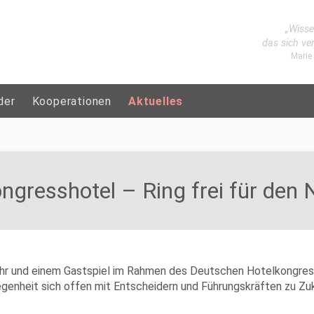
„Wisse
das sich ve
Marie
der
Kooperationen
Aktuelles
ongresshotel – Ring frei für de
ahr und einem Gastspiel im Rahmen des Deutschen Hotelkongres
legenheit sich offen mit Entscheidern und Führungskräften zu 