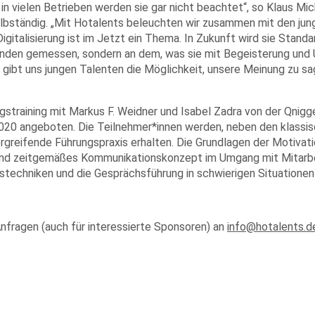
 vielen Betrieben werden sie gar nicht beachtet“, so Klaus Micha
selbständig. „Mit Hotalents beleuchten wir zusammen mit den jun
italisierung ist im Jetzt ein Thema. In Zukunft wird sie Standard
nden gemessen, sondern an dem, was sie mit Begeisterung und Üb
ibt uns jungen Talenten die Möglichkeit, unsere Meinung zu sag
gstraining mit Markus F. Weidner und Isabel Zadra von der Qnigg
2020 angeboten. Die Teilnehmer*innen werden, neben den klassi
reifende Führungspraxis erhalten. Die Grundlagen der Motivati
und zeitgemäßes Kommunikationskonzept im Umgang mit Mitarbe
techniken und die Gesprächsführung in schwierigen Situationen
nfragen (auch für interessierte Sponsoren) an
info@hotalents.d