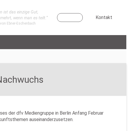
n ist das einzige Gut,
Kontakt
rmehrt, wenn man es teilt.“
 von Ebner-Eschenbach
n Nachwuchs
ses der dfv Mediengruppe in Berlin Anfang Februar
Zukunftsthemen auseinanderzusetzen.