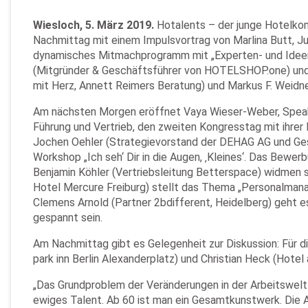
Wiesloch, 5. März 2019.
Hotalents – der junge Hotelkong
Nachmittag mit einem Impulsvortrag von Marlina Butt, Ju
dynamisches Mitmachprogramm mit „Experten- und Ideenta
(Mitgründer & Geschäftsführer von HOTELSHOP.one) und
mit Herz, Annett Reimers Beratung) und Markus F. Weidne
Am nächsten Morgen eröffnet Vaya Wieser-Weber, Speaker
Führung und Vertrieb, den zweiten Kongresstag mit ihre
Jochen Oehler (Strategievorstand der DEHAG AG und Gesc
Workshop „Ich seh‘ Dir in die Augen, ‚Kleines‘. Das Bew
Benjamin Köhler (Vertriebsleitung Betterspace) widmen
Hotel Mercure Freiburg) stellt das Thema „Personalmana
Clemens Arnold (Partner 2bdifferent, Heidelberg) geht e
gespannt sein.
Am Nachmittag gibt es Gelegenheit zur Diskussion: Für 
park inn Berlin Alexanderplatz) und Christian Heck (Hote
„Das Grundproblem der Veränderungen in der Arbeitswelt v
ewiges Talent. Ab 60 ist man ein Gesamtkunstwerk. Die 