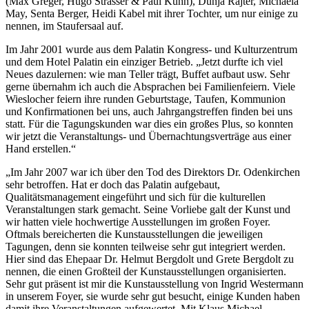
(Max Greger, Hugo Strasser & Paul Kuhn), Dunja Rajter, Michaela
May, Senta Berger, Heidi Kabel mit ihrer Tochter, um nur einige zu
nennen, im Staufersaal auf.
Im Jahr 2001 wurde aus dem Palatin Kongress- und Kulturzentrum
und dem Hotel Palatin ein einziger Betrieb. „Jetzt durfte ich viel
Neues dazulernen: wie man Teller trägt, Buffet aufbaut usw. Sehr
gerne übernahm ich auch die Absprachen bei Familienfeiern. Viele
Wieslocher feiern ihre runden Geburtstage, Taufen, Kommunion
und Konfirmationen bei uns, auch Jahrgangstreffen finden bei uns
statt. Für die Tagungskunden war dies ein großes Plus, so konnten
wir jetzt die Veranstaltungs- und Übernachtungsverträge aus einer
Hand erstellen.“
„Im Jahr 2007 war ich über den Tod des Direktors Dr. Odenkirchen
sehr betroffen. Hat er doch das Palatin aufgebaut,
Qualitätsmanagement eingeführt und sich für die kulturellen
Veranstaltungen stark gemacht. Seine Vorliebe galt der Kunst und
wir hatten viele hochwertige Ausstellungen im großen Foyer.
Oftmals bereicherten die Kunstausstellungen die jeweiligen
Tagungen, denn sie konnten teilweise sehr gut integriert werden.
Hier sind das Ehepaar Dr. Helmut Bergdolt und Grete Bergdolt zu
nennen, die einen Großteil der Kunstausstellungen organisierten.
Sehr gut präsent ist mir die Kunstausstellung von Ingrid Westermann
in unserem Foyer, sie wurde sehr gut besucht, einige Kunden haben
damit ihre Veranstaltungen aufgewertet. Mit Klaus Michael