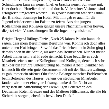
Schindlmeier kam ein neuer Chef, er brachte neuen Schwung mit,
ist er doch ein Hotelier durch und durch. Viele seiner Visionen sind
erfolgreich umgesetzt worden. Ein großer Baustein war der Einbau
der Brandschutzanlage im Hotel. Mit ihm gab es auch für die
Jugend wieder etwas im Palatin zu feiern. Aus den jungen
Kolleginnen und Kollegen gingen unsere Nachtschwärmer hervor,
die jetzt viele Veranstaltungen für die Jugend organisieren.“
Brigitte Heger-Höflings Fazit: „Nach 25 Jahren Palatin kann ich
sagen, dass mein Beruf meine Berufung war. Konnte ich doch alles
unter einen Hut bringen. Sowohl das Privatleben, mein Sohn ging ja
damals noch in die Schule, als auch das Berufsleben. Mir hat meine
Arbeit immer sehr viel Freude gemacht. Dazu bedurfte es auch
Mitarbeit seitens meiner Kolleginnen und Kollegen, denen ich sehr
dankbar bin für ihre Unterstützung bei meiner Arbeit. Dankbar bin
ich auch für die sehr gute Zusammenarbeit mit der Stadtverwaltung,
es gab immer ein offenes Ohr für die Belange mancher Problemchen
beim Betreiben des Hauses. Seitens der städtischen Mitarbeiter
fanden wir immer eine gute Lösung, danke dafür. Nicht zu
vergessen die Mitwirkung der Freiwilligen Feuerwehr, des
Deutschen Roten Kreuzes und des Malteser Hilfsdiensts, die alle für
Sicherheit sorgten, ebenfalls herzlichen Dank.“