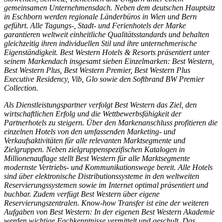
gemeinsamen Unternehmensdach. Neben dem deutschen Hauptsitz
in Eschborn werden regionale Länderbüros in Wien und Bern
geführt. Alle Tagungs-, Stadt- und Ferienhotels der Marke
garantieren weltweit einheitliche Qualitätsstandards und behalten
gleichzeitig ihren individuellen Stil und ihre unternehmerische
Eigenständigkeit. Best Western Hotels & Resorts präsentiert unter
seinem Markendach insgesamt sieben Einzelmarken: Best Western,
Best Western Plus, Best Western Premier, Best Western Plus
Executive Residency, Vib, Glo sowie den Softbrand BW Premier
Collection.
Als Dienstleistungspartner verfolgt Best Western das Ziel, den
wirtschaftlichen Erfolg und die Wettbewerbsfähigkeit der
Partnerhotels zu steigern. Über den Markenanschluss profitieren die
einzelnen Hotels von den umfassenden Marketing- und
Verkaufsaktivitäten für alle relevanten Marktsegmente und
Zielgruppen. Neben zielgruppenspezifischen Katalogen in
Millionenauflage stellt Best Western für alle Marktsegmente
modernste Vertriebs- und Kommunikationswege bereit. Alle Hotels
sind über elektronische Distributionssysteme in den weltweiten
Reservierungssystemen sowie im Internet optimal präsentiert und
buchbar. Zudem verfügt Best Western über eigene
Reservierungszentralen. Know-how Transfer ist eine der weiteren
Aufgaben von Best Western: In der eigenen Best Western Akademie
werden wichtige Fachkenntnisse vermittelt und geschult. Das