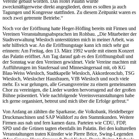
Vereine gebaut worden. Das Hotel Palatin wurde
zweckmäßigerweise direkt angegliedert, denn es sollten ja auch
Tagungen und Kongresse stattfinden. Zu diesem Zeitpunkt waren es
noch zwei getrennte Betriebe.“
Noch vor der Eröffnung hatte Heger-Höfling bereits mit Firmen und
Vereinen Veranstaltungsabsprachen im Rohbau. „Die Mitarbeiter der
Stadtverwaltung Wiesloch unterstützten mich in meiner Arbeit, was
sehr hilfreich war. An die Eröffnungstage kann ich mich sehr gut
erinnern: Am Freitag, den 13. März 1992 wurde mit einem Konzert
das Palatin eröffnet. Am Tag darauf gab es den Eröffnungsball und
der Sonntag war den Vereinen gewidmet. Viele Vereine machten mit
Aufführungen im Staufersaal und Minnesängersaal mit, ob KG
Blau-Weiss Wiesloch, Stadtkapelle Wiesloch, Akkordeonclub, TSG
Wiesloch, Wieslocher Hausfrauen, VfB Wiesloch und noch viele
mehr. Es war gelungen, alle Gesangsvereine zu einem gemeinsamen
Chor zu vereinigen, die Lieder wurden hervorragend auf der großen
Bühne präsentiert. Viele nachfolgende Vereinsveranstaltungen habe
ich gerne organisiert, betreut und mich über die Erfolge gefreut.“
Von Anfang an zählten die Sparkasse, die Volksbank, Heidelberger
Druckmaschinen und SAP Walldorf zu den Stammkunden. Weitere
Firmen aus nah und fern kamen dazu. Parteien wie CDU, FDP,
SPD und die Grünen tagten ebenfalls im Palatin. Bei den kulturellen
Veranstaltungen traten Künstler wie Pierre Brice, Swing-Legenden