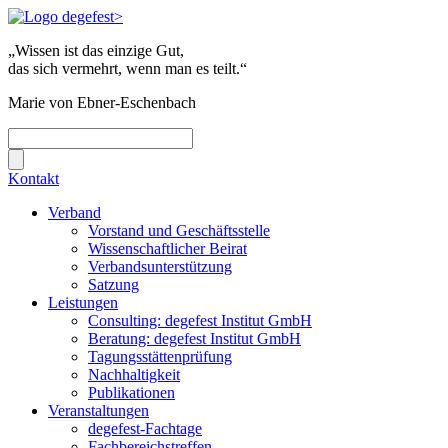
„Wissen ist das einzige Gut,
das sich vermehrt, wenn man es teilt.“
Marie von Ebner-Eschenbach
Kontakt
Verband
Vorstand und Geschäftsstelle
Wissenschaftlicher Beirat
Verbandsunterstützung
Satzung
Leistungen
Consulting: degefest Institut GmbH
Beratung: degefest Institut GmbH
Tagungsstättenprüfung
Nachhaltigkeit
Publikationen
Veranstaltungen
degefest-Fachtage
Fachbereichstreffen