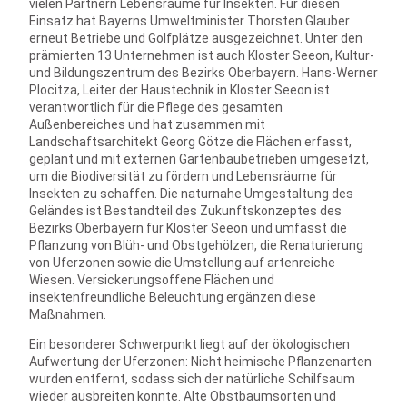
vielen Partnern Lebensräume für Insekten. Für diesen
Einsatz hat Bayerns Umweltminister Thorsten Glauber
erneut Betriebe und Golfplätze ausgezeichnet. Unter den
prämierten 13 Unternehmen ist auch Kloster Seeon, Kultur-
und Bildungszentrum des Bezirks Oberbayern. Hans-Werner
Plocitza, Leiter der Haustechnik in Kloster Seeon ist
verantwortlich für die Pflege des gesamten
Außenbereiches und hat zusammen mit
Landschaftsarchitekt Georg Götze die Flächen erfasst,
geplant und mit externen Gartenbaubetrieben umgesetzt,
um die Biodiversität zu fördern und Lebensräume für
Insekten zu schaffen. Die naturnahe Umgestaltung des
Geländes ist Bestandteil des Zukunftskonzeptes des
Bezirks Oberbayern für Kloster Seeon und umfasst die
Pflanzung von Blüh- und Obstgehölzen, die Renaturierung
von Uferzonen sowie die Umstellung auf artenreiche
Wiesen. Versickerungsoffene Flächen und
insektenfreundliche Beleuchtung ergänzen diese
Maßnahmen.
Ein besonderer Schwerpunkt liegt auf der ökologischen
Aufwertung der Uferzonen: Nicht heimische Pflanzenarten
wurden entfernt, sodass sich der natürliche Schilfsaum
wieder ausbreiten konnte. Alte Obstbaumsorten und