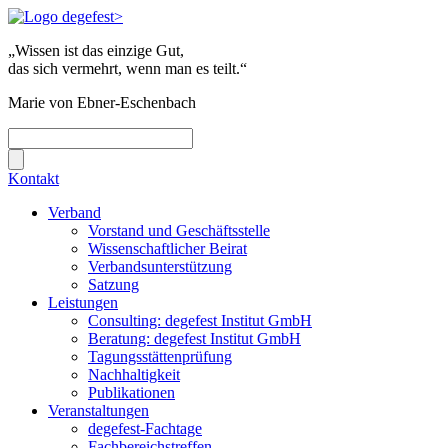
„Wissen ist das einzige Gut,
das sich vermehrt, wenn man es teilt.“
Marie von Ebner-Eschenbach
Kontakt
Verband
Vorstand und Geschäftsstelle
Wissenschaftlicher Beirat
Verbandsunterstützung
Satzung
Leistungen
Consulting: degefest Institut GmbH
Beratung: degefest Institut GmbH
Tagungsstättenprüfung
Nachhaltigkeit
Publikationen
Veranstaltungen
degefest-Fachtage
Fachbereichstreffen