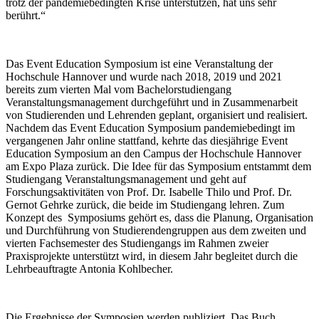
trotz der pandemiebedingten Krise unterstützen, hat uns sehr
berührt.“
Das Event Education Symposium ist eine Veranstaltung der
Hochschule Hannover und wurde nach 2018, 2019 und 2021
bereits zum vierten Mal vom Bachelorstudiengang
Veranstaltungsmanagement durchgeführt und in Zusammenarbeit
von Studierenden und Lehrenden geplant, organisiert und realisiert.
Nachdem das Event Education Symposium pandemiebedingt im
vergangenen Jahr online stattfand, kehrte das diesjährige Event
Education Symposium an den Campus der Hochschule Hannover
am Expo Plaza zurück. Die Idee für das Symposium entstammt dem
Studiengang Veranstaltungsmanagement und geht auf
Forschungsaktivitäten von Prof. Dr. Isabelle Thilo und Prof. Dr.
Gernot Gehrke zurück, die beide im Studiengang lehren. Zum
Konzept des Symposiums gehört es, dass die Planung, Organisation
und Durchführung von Studierendengruppen aus dem zweiten und
vierten Fachsemester des Studiengangs im Rahmen zweier
Praxisprojekte unterstützt wird, in diesem Jahr begleitet durch die
Lehrbeauftragte Antonia Kohlbecher.
Die Ergebnisse der Symposien werden publiziert. Das Buch