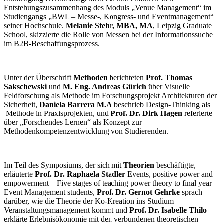
Entstehungszusammenhang des Moduls „Venue Management“ im
Studiengangs „BWL – Messe-, Kongress- und Eventmanagement“
seiner Hochschule.
Melanie Stehr, MBA, MA
, Leipzig Graduate
School, skizzierte die Rolle von Messen bei der Informationssuche
im B2B-Beschaffungsprozess.
Unter der Überschrift
Methoden
berichteten
Prof. Thomas
Sakschewski
und
M. Eng. Andreas Gürich
über Visuelle
Feldforschung als Methode im Forschungsprojekt Architekturen der
Sicherheit,
Daniela Barrera M.A
beschrieb Design-Thinking als
Methode in Praxisprojekten, und
Prof. Dr. Dirk Hagen
referierte
über „Forschendes Lernen“ als Konzept zur
Methodenkompetenzentwicklung von Studierenden.
Im Teil des Symposiums, der sich mit
Theorien
beschäftigte,
erläuterte
Prof. Dr. Raphaela Stadler
Events, positive power and
empowerment – Five stages of teaching power theory to final year
Event Management students,
Prof. Dr. Gernot Gehrke
sprach
darüber, wie die Theorie der Ko-Kreation ins Studium
Veranstaltungsmanagement kommt und
Prof. Dr. Isabelle Thilo
erklärte Erlebnisökonomie mit den verbundenen theoretischen