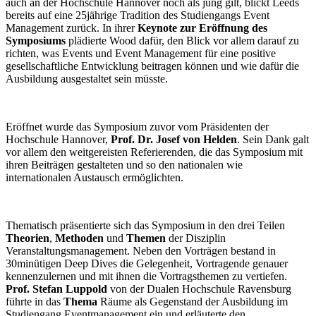
auch an der Hochschule Hannover noch als jung gilt, blickt Leeds
bereits auf eine 25jährige Tradition des Studiengangs Event
Management zurück. In ihrer
Keynote zur Eröffnung des
Symposiums
plädierte Wood dafür, den Blick vor allem darauf zu
richten, was Events und Event Management für eine positive
gesellschaftliche Entwicklung beitragen können und wie dafür die
Ausbildung ausgestaltet sein müsste.
Eröffnet wurde das Symposium zuvor vom Präsidenten der
Hochschule Hannover,
Prof. Dr. Josef von Helden
. Sein Dank galt
vor allem den weitgereisten Referierenden, die das Symposium mit
ihren Beiträgen gestalteten und so den nationalen wie
internationalen Austausch ermöglichten.
Thematisch präsentierte sich das Symposium in den drei Teilen
Theorien
,
Methoden
und
Themen
der Disziplin
Veranstaltungsmanagement. Neben den Vorträgen bestand in
30minütigen Deep Dives die Gelegenheit, Vortragende genauer
kennenzulernen und mit ihnen die Vortragsthemen zu vertiefen.
Prof. Stefan Luppold
von der Dualen Hochschule Ravensburg
führte in das
Thema
Räume als Gegenstand der Ausbildung im
Studiengang Eventmanagement ein und erläuterte den