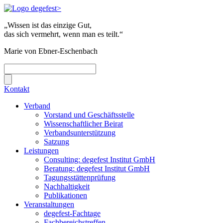
„Wissen ist das einzige Gut,
das sich vermehrt, wenn man es teilt.“
Marie von Ebner-Eschenbach
Kontakt
Verband
Vorstand und Geschäftsstelle
Wissenschaftlicher Beirat
Verbandsunterstützung
Satzung
Leistungen
Consulting: degefest Institut GmbH
Beratung: degefest Institut GmbH
Tagungsstättenprüfung
Nachhaltigkeit
Publikationen
Veranstaltungen
degefest-Fachtage
Fachbereichstreffen