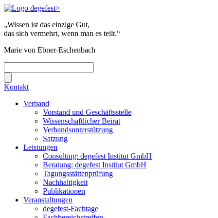
„Wissen ist das einzige Gut,
das sich vermehrt, wenn man es teilt.“
Marie von Ebner-Eschenbach
Kontakt
Verband
Vorstand und Geschäftsstelle
Wissenschaftlicher Beirat
Verbandsunterstützung
Satzung
Leistungen
Consulting: degefest Institut GmbH
Beratung: degefest Institut GmbH
Tagungsstättenprüfung
Nachhaltigkeit
Publikationen
Veranstaltungen
degefest-Fachtage
Fachbereichstreffen