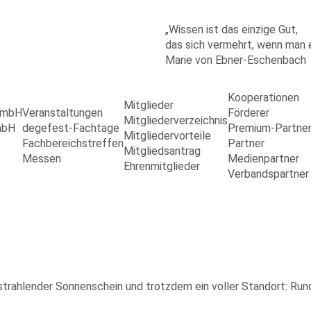
„Wissen ist das einzige Gut,
das sich vermehrt, wenn man es
Marie von Ebner-Eschenbach
Kooperationen
Mitglieder
 GmbH
Veranstaltungen
Förderer
Mitgliederverzeichnis
mbH
degefest-Fachtage
Premium-Partne
Mitgliedervorteile
Fachbereichstreffen
Partner
Mitgliedsantrag
Messen
Medienpartner
Ehrenmitglieder
Verbandspartner
 strahlender Sonnenschein und trotzdem ein voller Standort: 