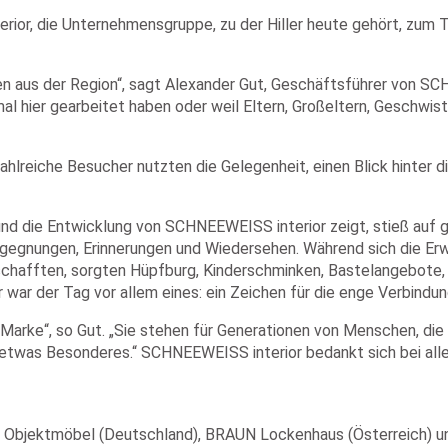
rior, die Unternehmensgruppe, zu der Hiller heute gehört, zum 
 aus der Region“, sagt Alexander Gut, Geschäftsführer von SCH
mal hier gearbeitet haben oder weil Eltern, Großeltern, Geschwi
reiche Besucher nutzten die Gelegenheit, einen Blick hinter di
 und die Entwicklung von SCHNEEWEISS interior zeigt, stieß auf 
Begegnungen, Erinnerungen und Wiedersehen. Während sich die E
chafften, sorgten Hüpfburg, Kinderschminken, Bastelangebote,
 war der Tag vor allem eines: ein Zeichen für die enge Verbind
r Marke“, so Gut. „Sie stehen für Generationen von Menschen, die
r etwas Besonderes.“ SCHNEEWEISS interior bedankt sich bei al
r Objektmöbel (Deutschland), BRAUN Lockenhaus (Österreich) u